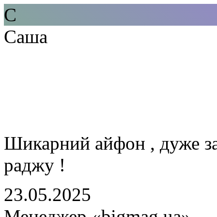
С
Саша
Шикарний айфон , дуже за
раджу !
23.05.2025
Менеджер «bigmag.ua»