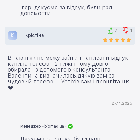
Ігор, дякуємо за відгук, були раді
допомогти.
4
1
К
Крістіна
Вітаю,ніяк не можу зайти і написати відгук.
купила телефон 2 тижні тому,довго
обирала і з допомогою консультанта
Валентина визначилась,дякую вам за
чудовий телефон…Успіхів вам і процвітання
❤️
27.11.2025
Менеджер «bigmag.ua»
Дякуємо за відгук, були раді