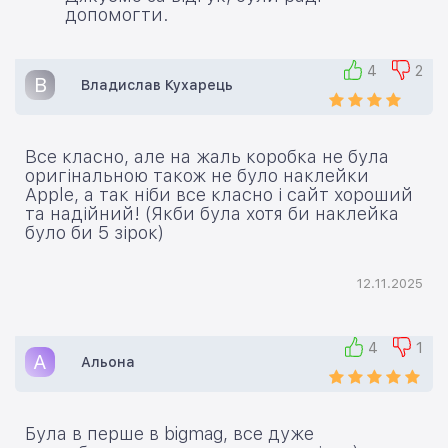
допомогти.
4
2
В
Владислав Кухарець
Все класно, але на жаль коробка не була
оригінальною також не було наклейки
Apple, а так ніби все класно і сайт хороший
та надійний! (Якби була хотя би наклейка
було би 5 зірок)
12.11.2025
4
1
А
Альона
Була в перше в bigmag, все дуже