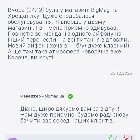
Вчора (24.12) була у магазині BigMag на
Хрещатику. Дуже сподобалося
обслуговування. Я вперше у цьому
магазині. І він мене приємно здивував.
Повністю всі мої дані з одного айфону на
інший перенесли, на всі питання відповіли.
Новий айфон ( хоча він і б/у) дуже класний)
А ще там така атмосфера новорічна вже.
Короче, ви круті!
25.12.2025
Менеджер «bigmag.ua»
Діано, щиро дякуємо вам за відгук!
Нам дуже приємно, будемо раді знову
бачити вас серед наших клієнтів.
4
1