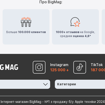
Про BigMag:
Больше
100.000 клиентов
1000+ отзывов
на Google,
средняя
оценка 4,6*
Instagram
TikTok
125 000 +
187 00
Категории
Інтернет-магазин BigMag - №1 з продажу б/у Apple техніки 2024