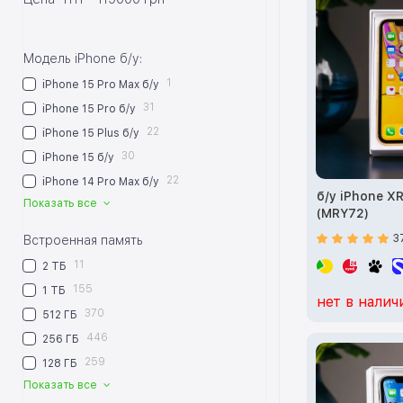
Модель iPhone б/у:
1
iPhone 15 Pro Max б/у
31
iPhone 15 Pro б/у
22
iPhone 15 Plus б/у
30
iPhone 15 б/у
22
iPhone 14 Pro Max б/у
б/у iPhone X
Показать все
(MRY72)
3
Встроенная память
11
2 ТБ
155
1 ТБ
нет в налич
370
512 ГБ
446
256 ГБ
259
128 ГБ
Показать все