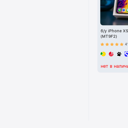
б/у iPhone XS
(MT9F2)
4
нет в налич