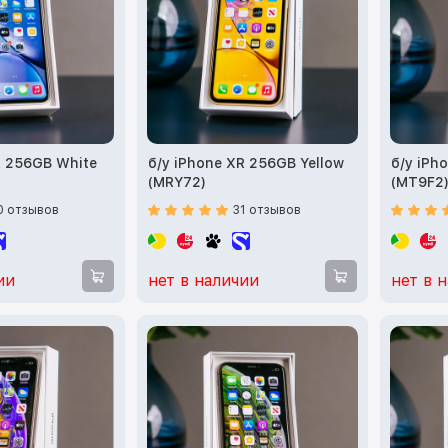
R 256GB White
б/у iPhone XR 256GB Yellow
б/у iPh
(MRY72)
(MT9F2
0 отзывов
31 отзывов
ии
нет в наличии
нет в 