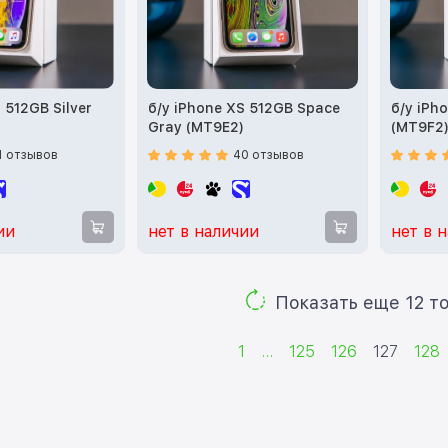
 512GB Silver
б/у iPhone XS 512GB Space
б/у iPh
Gray (MT9E2)
(MT9F2
1 отзывов
40 отзывов
ии
нет в наличии
нет в 
Показ
1
...
125
126
127
128