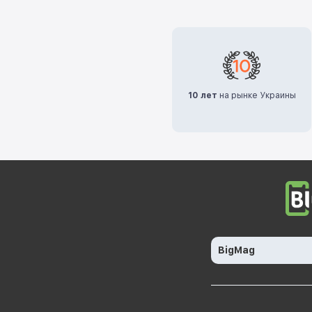
10 лет
на рынке Украины
BigMag