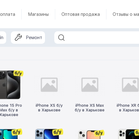
 оплата
Магазины
Оптовая продажа
Отзывы о ма
in
Ремонт
hone 15 Pro
iPhone XS б/у
iPhone XS Max
iPhone XR 
Max б/у в
в Харькове
б/у в Харькове
в Харько
Харькове