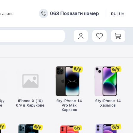
0
6
3
Показати номер
газине
RU
UA
б/у
iPhone X (10)
б/у iPhone 14
б/у iPhone 14
ве
б/у в Харькове
Pro Max
Харьков
Харьков