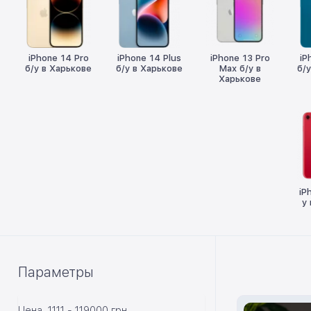
iPhone 14 Pro
iPhone 14 Plus
iPhone 13 Pro
iP
б/у в Харькове
б/у в Харькове
Max б/у в
б/
Харькове
iP
у
Параметры
Цена
1111
-
119000
грн