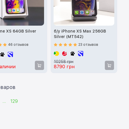
one XS 64GB Silver
б/у iPhone XS Max 256GB
)
Silver (MT542)
46 отзывов
23 отзывов
10258 грн
наличии
8790 грн
ать еще 12 товаров
...
129