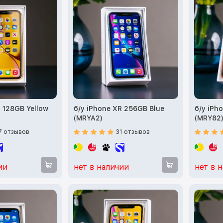
R 128GB Yellow
б/у iPhone XR 256GB Blue
б/у iPh
(MRYA2)
(MRY82
7 отзывов
31 отзывов
ии
нет в наличии
нет в 