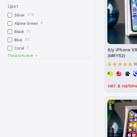
Цвет
278
Silver
6
Alpine Green
82
Black
88
Blue
3
Coral
б/у iPhone X
(MRY52)
Показать все
3
нет в налич