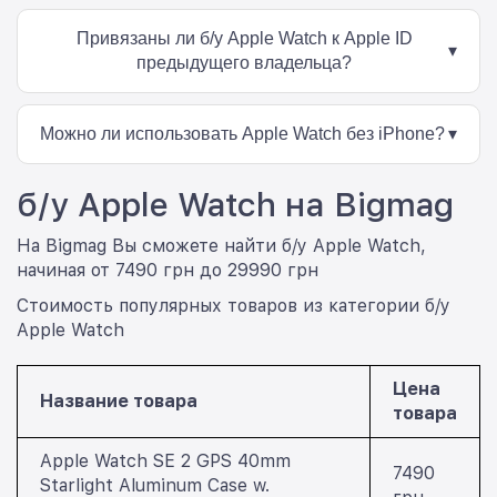
Да. Перед продажей проверяется работоспособность
основных функций устройства, дисплея, сенсоров,
Привязаны ли б/у Apple Watch к Apple ID
аккумулятора и беспроводных модулей.
▾
предыдущего владельца?
Нет. Перед продажей устройства проходят подготовку и
полностью отвязываются от учётной записи Apple ID
Можно ли использовать Apple Watch без iPhone?
▾
предыдущего владельца.
Для полноценной настройки и использования Apple
б/у Apple Watch на Bigmag
Watch необходим iPhone. Именно в экосистеме Apple
часы раскрывают весь свой функционал и работают
максимально эффективно.
На Bigmag Вы сможете найти б/у Apple Watch,
начиная от 7490 грн до 29990 грн
Стоимость популярных товаров из категории б/у
Apple Watch
Цена
Название товара
товара
Apple Watch SE 2 GPS 40mm
7490
Starlight Aluminum Case w.