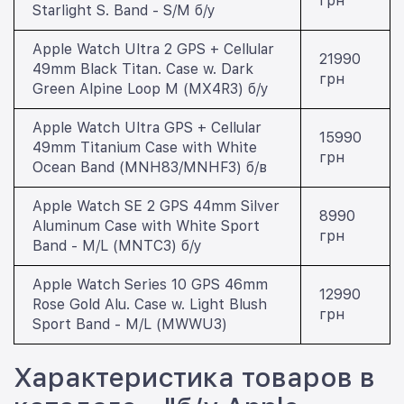
грн
Starlight S. Band - S/M б/у
Apple Watch Ultra 2 GPS + Cellular
21990
49mm Black Titan. Case w. Dark
грн
Green Alpine Loop M (MX4R3) б/у
Apple Watch Ultra GPS + Cellular
15990
49mm Titanium Case with White
грн
Ocean Band (MNH83/MNHF3) б/в
Apple Watch SE 2 GPS 44mm Silver
8990
Aluminum Case with White Sport
грн
Band - M/L (MNTC3) б/у
Apple Watch Series 10 GPS 46mm
12990
Rose Gold Alu. Case w. Light Blush
грн
Sport Band - M/L (MWWU3)
Характеристика товаров в