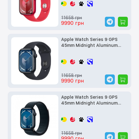
11658 грн
9990 грн
Apple Watch Series 9 GPS
45mm Midnight Aluminum
Case w. Midnight S. Band -
M/L (MR9A3) б/у
11658 грн
9990 грн
Apple Watch Series 9 GPS
45mm Midnight Aluminum
Case with Midnight Sport
Loop (MR9C3) б/у
11658 грн
9990 грн