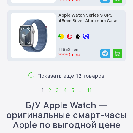
Apple Watch Series 9 GPS
45mm Silver Aluminum Case
w. Winter Blue S. Loop
(MR9F3) б/у
11658 грн
9990 грн
Показать еще 12 товаров
1
2
3
4
5
...
11
Б/У Apple Watch —
оригинальные смарт-часы
Apple по выгодной цене