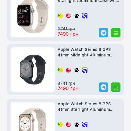
Starlight Aluminum Case with
Starlight Sport Band (MNJX3)
б/у
8741 грн
7490 грн
Apple Watch Series 8 GPS
41mm Midnight Aluminum
Case w. Midnight Sport Band
(MNP53, MNU73) б/у
8741 грн
7490 грн
Apple Watch Series 8 GPS
41mm Starlight Aluminum
Case w. Starlight S. Band -
M/L (MNUF3) б/у