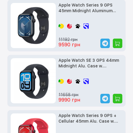
Apple Watch Series 9 GPS
45mm Midnight Aluminum
Case w. Midnight S. Band -
M/L Cellular (MRMD3) б/у
11192 грн
9590 грн
Apple Watch SE 3 GPS 44mm
Midnight Alu. Case w.
Midnight S. Band - M/L
(MEHQ4) б/у
11658 грн
9990 грн
Apple Watch Series 9 GPS +
Cellular 45mm Alu. Case w.
PRODUCT RED S. Band - S/M
(MRYE3) б/у