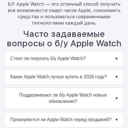
Б/У Apple Watch — это отличный способ получить
все возможности смарт-часов Apple, сэкономить
средства и пользоваться современными
технологиями каждый день.
Часто задаваемые
вопросы о б/у Apple Watch
Стоит ли покупать б/у Apple Watch?
▾
Да. Apple Watch обладают большим ресурсом работы и
остаются актуальными на протяжении многих лет
Какие Apple Watch лучше купить в 2026 году?
▾
благодаря регулярным обновлениям программного
обеспечения, качественной сборке и широкому набору
Наиболее популярными остаются Apple Watch SE,
функций.
Series 8, Series 9, Series 10, Series 11 и Apple Watch
Поддерживают ли б/у Apple Watch новые
Ultra. Выбор зависит от бюджета, желаемых функций и
▾
обновления?
сценариев использования.
Большинство актуальных моделей Apple Watch
продолжают получать обновления watchOS и
Проверяются ли Apple Watch перед продажей?
▾
поддерживают современные возможности экосистемы
Apple.