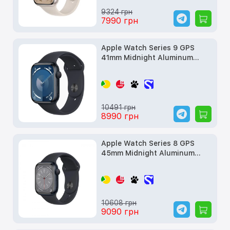
9324 грн
7990 грн
Apple Watch Series 9 GPS
41mm Midnight Aluminum
Case w. Midnight Sport Band -
S/M (MR8W3) б/у
10491 грн
8990 грн
Apple Watch Series 8 GPS
45mm Midnight Aluminum
Case w. Midnight Sport Band
(MNP13, MNUL3) б/у
10608 грн
9090 грн