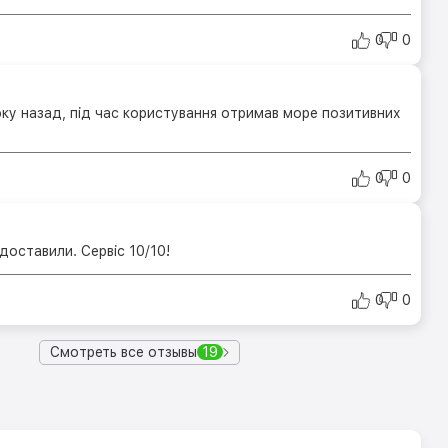
0
0
оку назад, під час користування отримав море позитивних
0
0
доставили. Сервіс 10/10!
0
0
Смотреть все отзывы
19