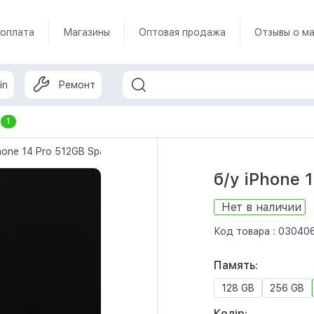
 оплата
Магазины
Оптовая продажа
Отзывы о ма
in
Ремонт
т
1
Phone 14 Pro 512GB Space Black (MQ1M3)
б/у iPhone 
Нет в наличии
Код товара :
03040
Память:
128 GB
256 GB
Колір: