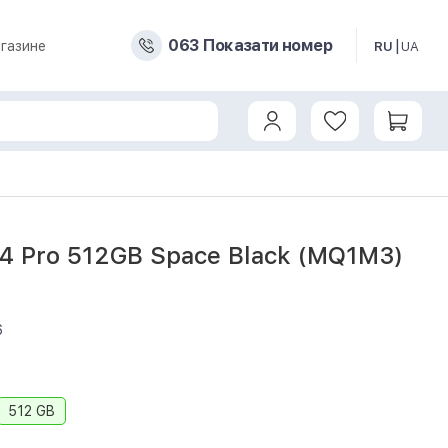
0
6
3
Показати номер
газине
RU
UA
14 Pro 512GB Space Black (MQ1M3)
6
512 GB