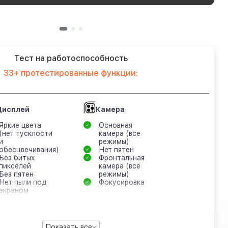
Тест на работоспособность
33+ протестированные функции:
Дисплей
Камера
Яркие цвета
Основная
(нет тусклости
камера (все
и
режимы)
обесцвечивания)
Нет пятен
Без битых
Фронтальная
пикселей
камера (все
Без пятен
режимы)
Нет пыли под
Фокусировка
экраном
Показать все