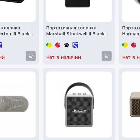
 колонка
Портативная колонка
Портат
rton III Black
Marshall Stockwell II Black
Harman/
006709)
and Brass (1005544)
8 Black
ии
нет в наличии
нет в 