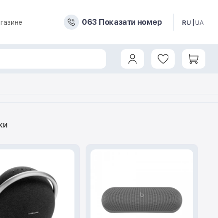
0
6
3
Показати номер
газине
RU
UA
ки