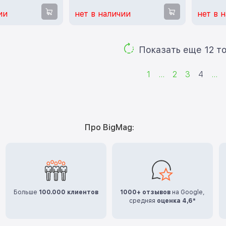
ии
нет в наличии
нет в 
Показ
1
...
2
3
4
...
Про BigMag:
Больше
100.000 клиентов
1000+ отзывов
на Google,
средняя
оценка 4,6*