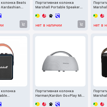
 колонка Beats
Портативная колонка
Портат
m Kardashian
Marshall Portable Speaker
Marshal
on Light Gray
Stockwell II Grey (1001899)
(100671
ии
нет в наличии
нет в 
 колонка
Портативная колонка
Портат
able
Harman/Kardon Go+Play Mini
Marshall
tockwell II
White (HKGOPLAYMINIWHT)
brass (
51)