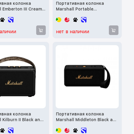
ивная колонка
Портативная колонка
l Emberton III Cream
Marshall Portable
2)
Loudspeaker Stockwell II
Burgundy (1005231)
наличии
нет в наличии
ивная колонка
Портативная колонка
 Kilburn II Black and
Marshall Middleton Black and
1005923)
Brass (1006034)