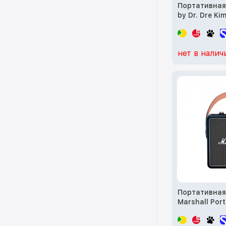
Портативная
by Dr. Dre Ki
Special Editi
(MAX24)
нет в налич
Портативная
Marshall Port
Loudspeaker S
Indigo (10052