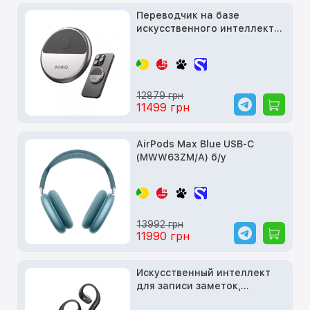
Переводчик на базе
искусственного интеллекта
с функцией клонирования
голоса InnAIO T10 AI
Translator (Type-C)
12879 грн
11499 грн
AirPods Max Blue USB-C
(MWW63ZM/A) б/у
13992 грн
11990 грн
Искусственный интеллект
для записи заметок,
встроенный в умные