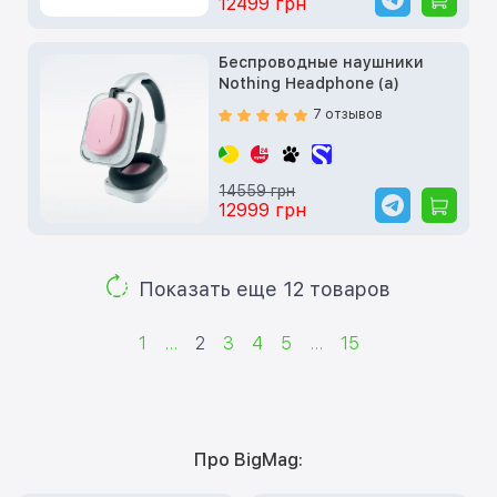
12499 грн
Беспроводные наушники
Nothing Headphone (a)
7 отзывов
14559 грн
12999 грн
Показать еще 12 товаров
1
...
2
3
4
5
...
15
Про BigMag: