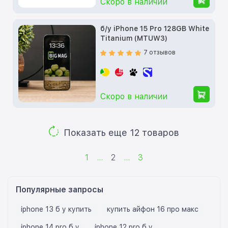
Скоро в наличии
б/у iPhone 15 Pro 128GB White
Titanium (MTUW3)
7 отзывов
Скоро в наличии
Показать еще 12 товаров
1
...
2
...
3
Популярные запросы
iphone 13 б у купить
купить айфон 16 про макс
iphone 14 pro б у
iphone 12 pro б у