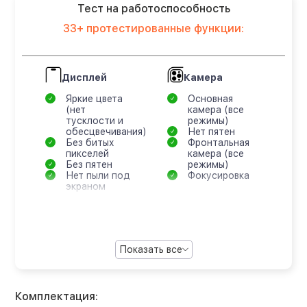
Тест на работоспособность
33+ протестированные функции:
Дисплей
Камера
Яркие цвета
Основная
(нет
камера (все
тусклости и
режимы)
обесцвечивания)
Нет пятен
Без битых
Фронтальная
пикселей
камера (все
Без пятен
режимы)
Нет пыли под
Фокусировка
экраном
Показать все
Комплектация: