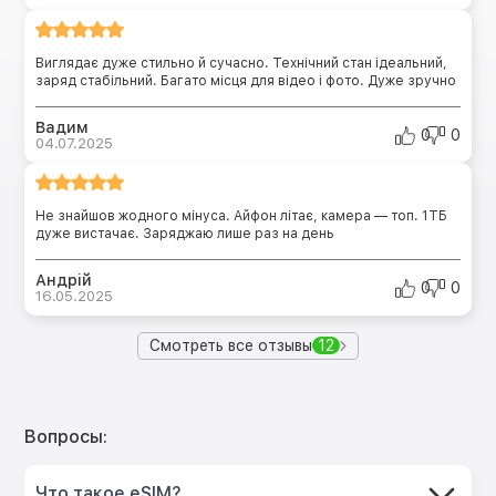
Виглядає дуже стильно й сучасно. Технічний стан ідеальний,
заряд стабільний. Багато місця для відео і фото. Дуже зручно
Вадим
0
0
04.07.2025
Не знайшов жодного мінуса. Айфон літає, камера — топ. 1ТБ
дуже вистачає. Заряджаю лише раз на день
Андрій
0
0
16.05.2025
Смотреть все отзывы
12
Вопросы:
Что такое eSIM?