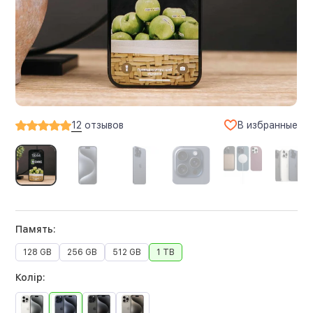
В избранные
12
отзывов
Память:
128 GB
256 GB
512 GB
1 TB
Колір: