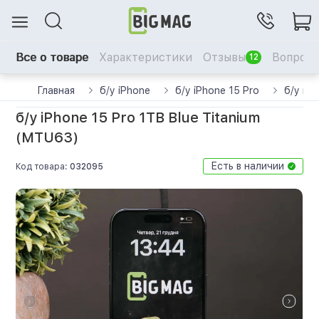
Все о товаре
Характеристики
Отзывы
Вопрос-
12
Главная
б/у iPhone
б/у iPhone 15 Pro
б/у iP
б/у iPhone 15 Pro 1TB Blue Titanium
(MTU63)
Есть в наличии
Код товара:
032095