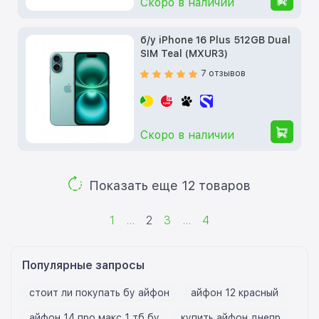
Скоро в наличии
б/у iPhone 16 Plus 512GB Dual
SIM Teal (MXUR3)
7 отзывов
Скоро в наличии
Показать еще 12 товаров
1
...
2
3
...
4
Популярные запросы
стоит ли покупать бу айфон
айфон 12 красный
айфон 14 про макс 1 тб бу
купить айфон днепр