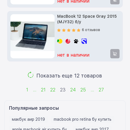
нет в наличии
MacBook 12 Space Gray 2015
(MJY32) б/у
6 отзывов
нет в наличии
Показать еще 12 товаров
1
...
21
22
23
24
25
...
27
Популярные запросы
макбук аир 2019
macbook pro retina бу купить
apple macbook air купить бу
макбук аир 2017