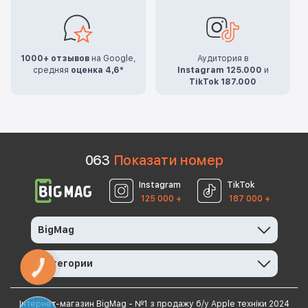
1000+ отзывов
на Google,
Аудитория в
средняя
оценка 4,6*
Instagram 125.000
и
TikTok 187.000
0
6
3
Показати номер
Instagram
TikTok
125 000 +
187 000 +
BigMag
Категории
КНОПКА
ЗВ'ЯЗКУ
Інтернет-магазин BigMag - №1 з продажу б/у Apple техніки 2024