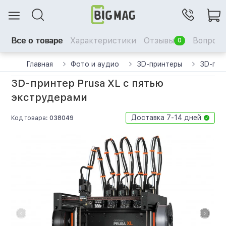
Все о товаре
Характеристики
Отзывы
Вопрос-
0
Главная
Фото и аудио
3D-принтеры
3D-прин
3D-принтер Prusa XL с пятью
экструдерами
Доставка 7-14 дней
Код товара:
038049