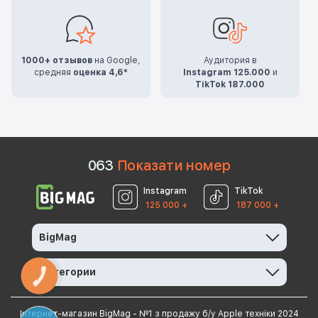
1000+ отзывов
на Google,
Аудитория в
средняя
оценка 4,6*
Instagram 125.000
и
TikTok 187.000
0
6
3
Показати номер
Instagram
TikTok
125 000 +
187 000 +
BigMag
Категории
КНОПКА
ЗВ'ЯЗКУ
Інтернет-магазин BigMag - №1 з продажу б/у Apple техніки 2024