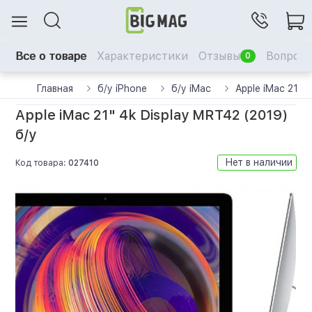
Все о товаре
Характеристики
Отзывы
Вопрос-
0
Главная
б/у iPhone
б/у iMac
Apple iMac 21" 
Apple iMac 21" 4k Display MRT42 (2019)
б/у
Нет в наличии
Код товара:
027410