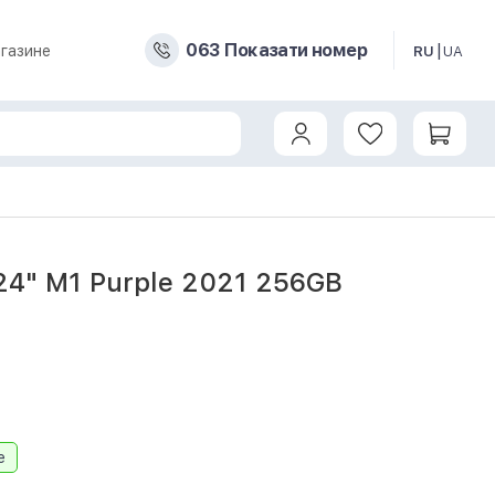
0
6
3
Показати номер
газине
RU
UA
24" M1 Purple 2021 256GB
e