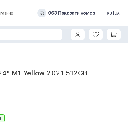
0
6
3
Показати номер
газине
RU
UA
24" M1 Yellow 2021 512GB
8
e