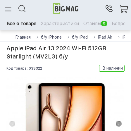
Все о товаре
Характеристики
Отзывы
Вопрос-
0
Главная
б/у iPhone
б/у iPad
iPad Air
iPad
Apple iPad Air 13 2024 Wi-Fi 512GB
Starlight (MV2L3) б/у
В наличии
Код товара:
039322