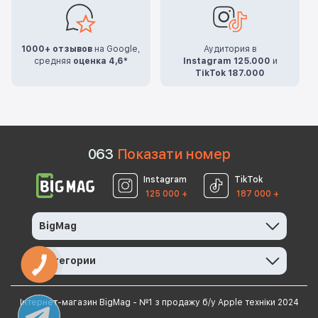
1000+ отзывов
на Google,
Аудитория в
средняя
оценка 4,6*
Instagram 125.000
и
TikTok 187.000
0
6
3
Показати номер
Instagram
TikTok
125 000 +
187 000 +
BigMag
Категории
КНОПКА
ЗВ'ЯЗКУ
Інтернет-магазин BigMag - №1 з продажу б/у Apple техніки 2024