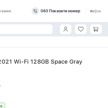
0
6
3
Показати номер
газине
RU
UA
 2021 Wi-Fi 128GB Space Gray
0
ев