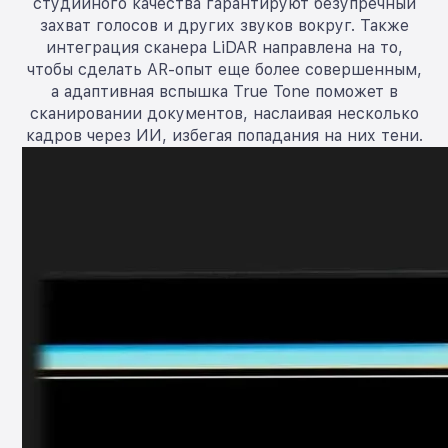
студийного качества гарантируют безупречный
захват голосов и других звуков вокруг. Также
интеграция сканера LiDAR направлена на то,
чтобы сделать AR-опыт еще более совершенным,
а адаптивная вспышка True Tone поможет в
сканировании документов, наслаивая несколько
кадров через ИИ, избегая попадания на них тени.