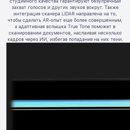
студийного качества гарантируют безупречный
захват голосов и других звуков вокруг. Также
интеграция сканера LiDAR направлена на то,
чтобы сделать AR-опыт еще более совершенным,
а адаптивная вспышка True Tone поможет в
сканировании документов, наслаивая несколько
кадров через ИИ, избегая попадания на них тени.