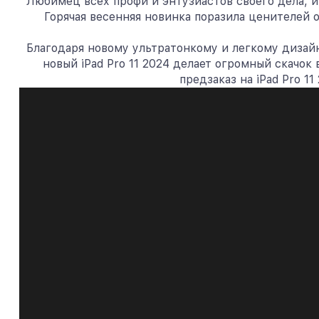
Любимец всех профи и энтузиастов своего дела, и
Горячая весенняя новинка поразила ценителей 
Благодаря новому ультратонкому и легкому дизай
новый iPad Pro 11 2024 делает огромный скачок
предзаказ на iPad Pro 1