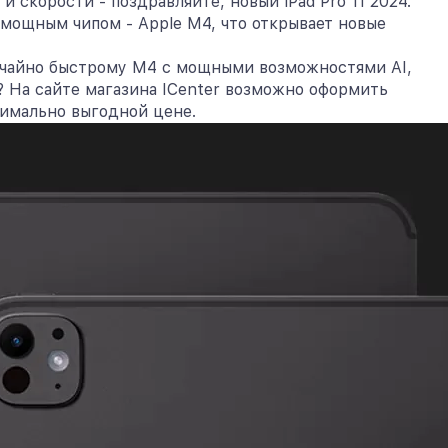
скорости - поздравляйте, новый iPad Pro 11 2024.
 мощным чипом - Apple M4, что открывает новые
вычайно быстрому M4 с мощными возможностями AI,
и? На сайте магазина ICenter возможно оформить
ксимально выгодной цене.