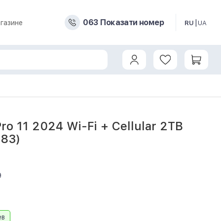
0
6
3
Показати номер
газине
RU
UA
Pro 11 2024 Wi-Fi + Cellular 2TB
W83)
9
ев