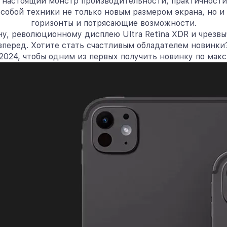
 настоящий монстр производительности, практичности и 
особой техники не только новым размером экрана, но и
горизонты и потрясающие возможности.
ну, революционному дисплею Ultra Retina XDR и чрез
 вперед. Хотите стать счастливым обладателем новинк
1 2024, чтобы одним из первых получить новинку по ма