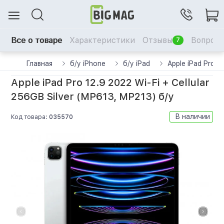
Все о товаре
Характеристики
Отзывы
Вопрос-
7
Главная
б/у iPhone
б/у iPad
Apple iPad Pro 1
Apple iPad Pro 12.9 2022 Wi-Fi + Cellular
256GB Silver (MP613, MP213) б/у
В наличии
Код товара:
035570