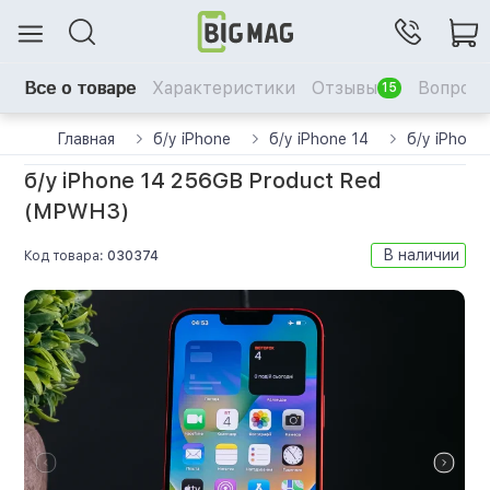
Все о товаре
Характеристики
Отзывы
Вопрос-
15
Главная
б/у iPhone
б/у iPhone 14
б/у iPhon
б/у iPhone 14 256GB Product Red
(MPWH3)
В наличии
Код товара:
030374