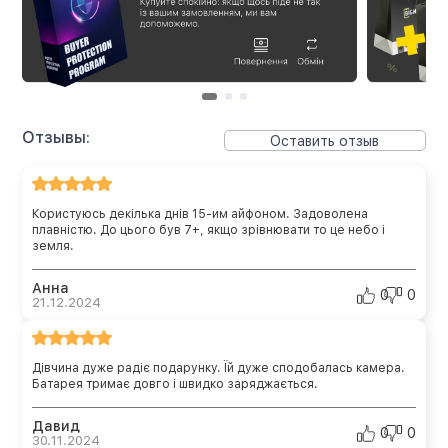
Отзывы:
Оставить отзыв
Користуюсь декілька днів 15-им айфоном. Задоволена
плавністю. До цього був 7+, якщо зрівнювати то це небо і
земля.
Анна
0
0
21.12.2024
Дівчина дуже радіє подарунку. Їй дуже сподобалась камера.
Батарея тримає довго і швидко заряджається.
Давид
0
0
30.11.2024