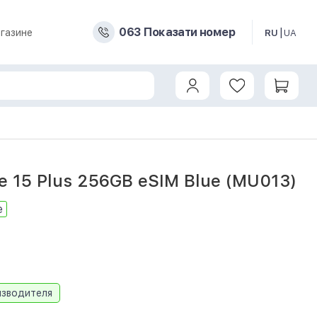
0
6
3
Показати номер
газине
RU
UA
e 15 Plus 256GB eSIM Blue (MU013)
е
изводителя