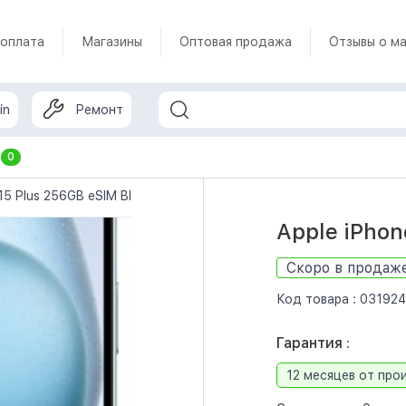
 оплата
Магазины
Оптовая продажа
Отзывы о ма
in
Ремонт
т
0
 15 Plus 256GB eSIM Blue (MU013)
Apple iPhon
Скоро в продаж
Код товара :
031924
Гарантия :
12 месяцев от про