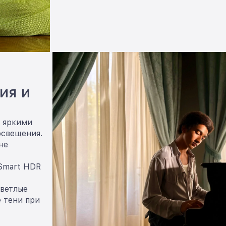
ия и
е яркими
освещения.
не
 Smart HDR
светлые
е тени при