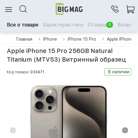
Все о товаре
Характеристики
Отзывы
Вопрос-
0
Главная
iPhone
iPhone 15 Pro
Apple iPhone 
Apple iPhone 15 Pro 256GB Natural
Titanium (MTV53) Витринный образец
В наличии
Код товара:
033471