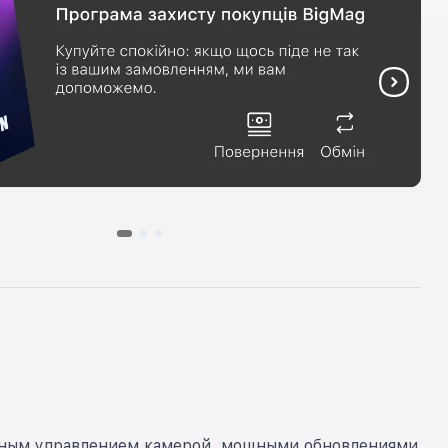
анным управлением камерой, мощными обновлениями