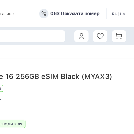
0
6
3
Показати номер
газине
RU
UA
e 16 256GB eSIM Black (MYAX3)
е
8
изводителя