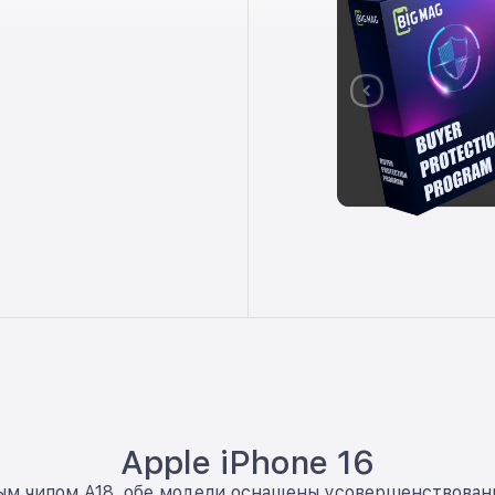
Apple iPhone 16
новым чипом A18, обе модели оснащены усовершенствов