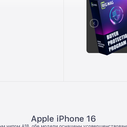
Apple iPhone 16
новым чипом A18, обе модели оснащены усовершенствов