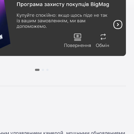
анным управлением камерой, мощными обновлениями