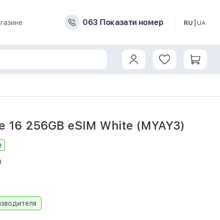
0
6
3
Показати номер
газине
RU
UA
e 16 256GB eSIM White (MYAY3)
е
9
изводителя