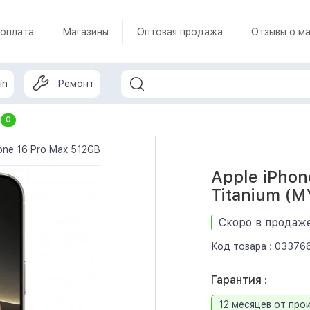
 оплата
Магазины
Оптовая продажа
Отзывы о ма
in
Ремонт
т
0
one 16 Pro Max 512GB Natural Titanium (MYX33)
Apple iPhon
Titanium (
Скоро в продаж
Код товара :
03376
Гарантия :
12 месяцев от про