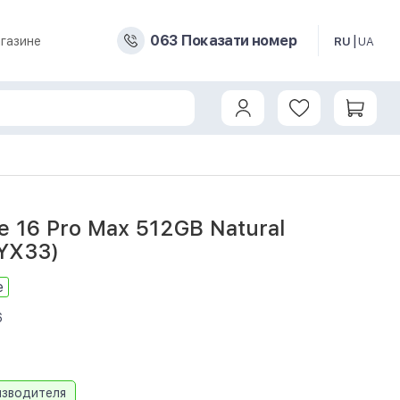
0
6
3
Показати номер
газине
RU
UA
e 16 Pro Max 512GB Natural
MYX33)
е
6
изводителя