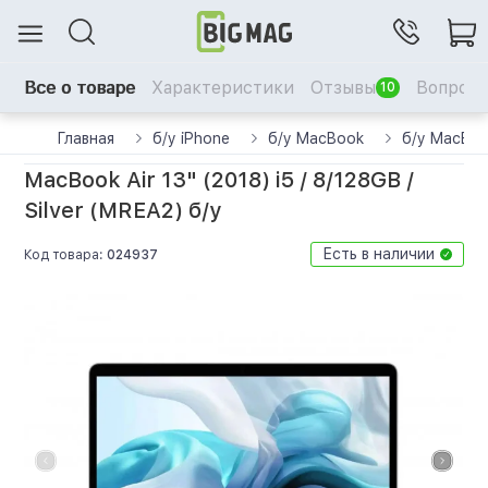
Все о товаре
Характеристики
Отзывы
Вопрос-
10
Главная
б/у iPhone
б/у MacBook
б/у MacBoo
MacBook Air 13" (2018) i5 / 8/128GB /
Silver (MREA2) б/у
Есть в наличии
Код товара:
024937