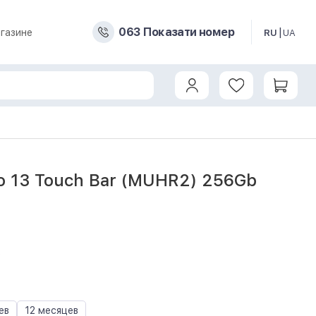
0
6
3
Показати номер
газине
RU
UA
o 13 Touch Bar (MUHR2) 256Gb
2
ев
12 месяцев