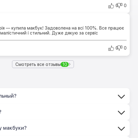
0
0
рія — купила макбук! Задоволена на всі 100%. Все працює
імалістичний і стильний. Дуже дякую за сервіс
0
0
Смотреть все отзывы
10
льный?
?
у макбуки?