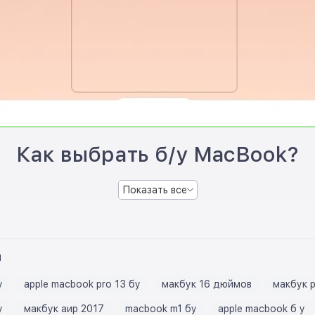
Как выбрать б/у MacBook?
Показать все
ы
у
apple macbook pro 13 бу
макбук 16 дюймов
макбук 
у
макбук аир 2017
macbook m1 бу
apple macbook б у