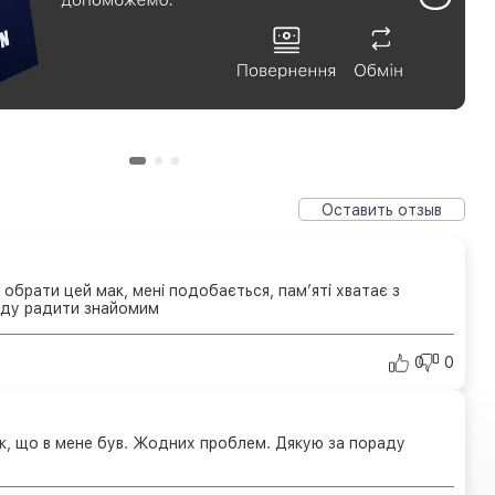
Оставить отзыв
брати цей мак, мені подобається, памʼяті хватає з
уду радити знайомим
0
0
, що в мене був. Жодних проблем. Дякую за пораду