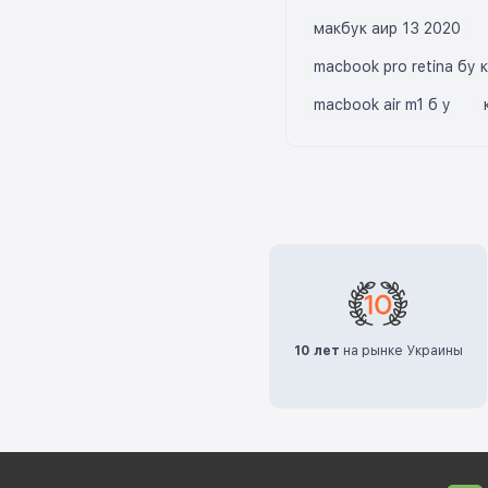
макбук аир 13 2020
macbook pro retina бу 
macbook air m1 б у
10 лет
на рынке Украины