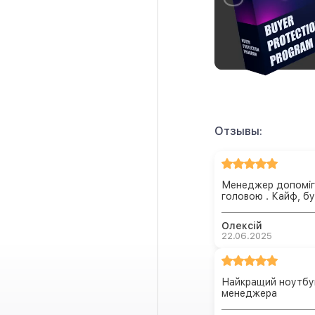
Отзывы:
Менеджер допоміг о
головою . Кайф, б
Олексій
22.06.2025
Найкращий ноутбук
менеджера