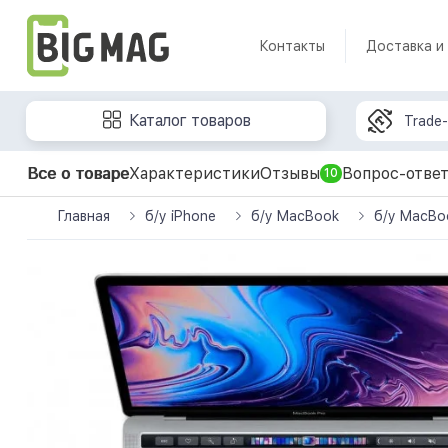
Контакты
Доставка и
Каталог товаров
Trade-
Все о товаре
Характеристики
Отзывы
Вопрос-отве
10
Главная
б/у iPhone
б/у MacBook
б/у MacBo