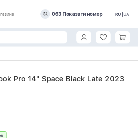
0
6
3
Показати номер
газине
RU
UA
ok Pro 14" Space Black Late 2023
8
ев