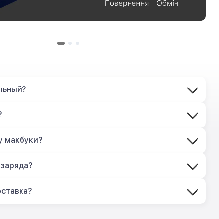
льный?
?
у макбуки?
 заряда?
оставка?