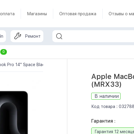
 оплата
Магазины
Оптовая продажа
Отзывы о ма
in
Ремонт
т
0
ok Pro 14" Space Black Late 2023 (MRX33)
Apple MacBo
(MRX33)
В наличии
Код товара :
03278
Гарантия :
Гарантия 12 месяц