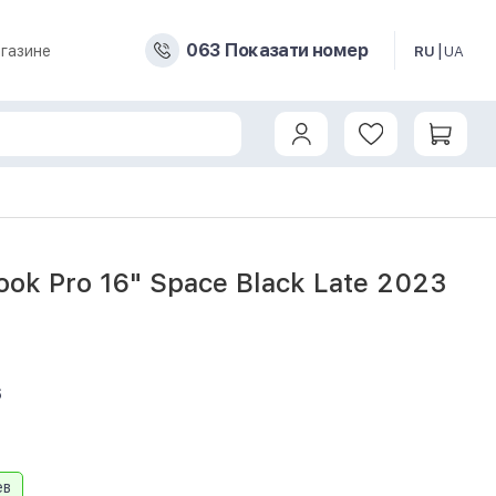
0
6
3
Показати номер
газине
RU
UA
ok Pro 16" Space Black Late 2023
6
ев