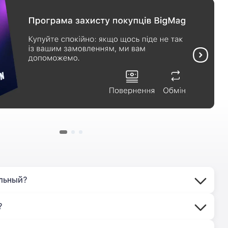
льный?
?