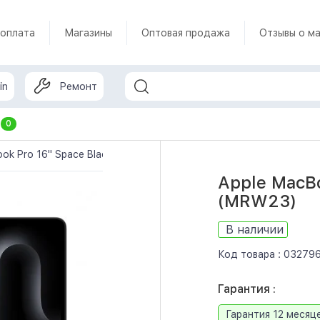
 оплата
Магазины
Оптовая продажа
Отзывы о ма
in
Ремонт
т
0
ok Pro 16" Space Black Late 2023 (MRW23)
Apple MacBo
(MRW23)
В наличии
Код товара :
03279
Гарантия :
Гарантия 12 месяц