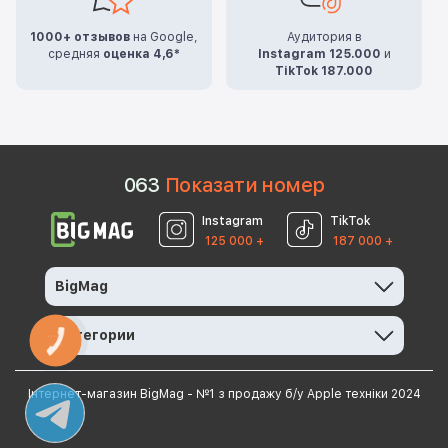
1000+ отзывов
на Google,
Аудитория в
средняя
оценка 4,6*
Instagram 125.000
и
TikTok 187.000
0
6
3
Показати номер
Instagram
TikTok
125 000 +
187 000 +
BigMag
Категории
КНОПКА
ЗВ'ЯЗКУ
Інтернет-магазин BigMag - №1 з продажу б/у Apple техніки 2024