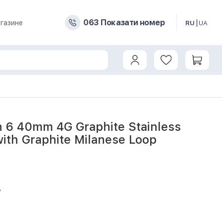
0
6
3
Показати номер
газине
RU
UA
 6 40mm 4G Graphite Stainless
with Graphite Milanese Loop
8