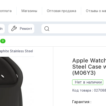
 оплата
Магазины
Оптовая продажа
Отзывы о ма
in
Ремонт
т
0
hite Stainless Steel Case with Graphite Milanese Loop (M06Y3)
Apple Watch
Steel Case 
(M06Y3)
Нет в наличии
Код товара :
02708
Гарантия :