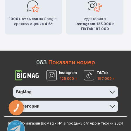
1000+ отзывов
на Google,
Аудитория в
средняя
оценка 4,6*
Instagram 125.000
и
TikTok 187.000
0
6
3
Показати номер
Instagram
TikTok
125 000 +
187 000 +
BigMag
Категории
КНОПКА
ЗВ'ЯЗКУ
Інтернет-магазин BigMag - №1 з продажу б/у Apple техніки 2024