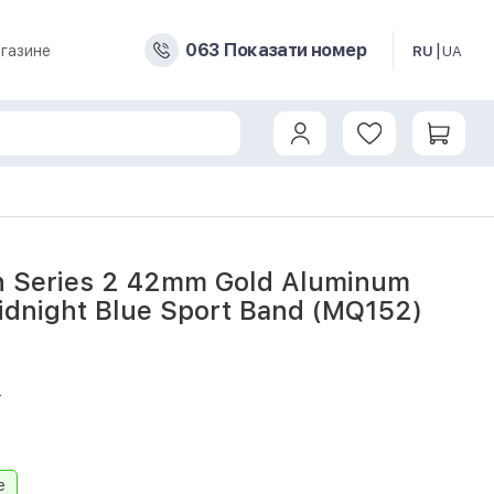
0
6
3
Показати номер
газине
RU
UA
h Series 2 42mm Gold Aluminum
idnight Blue Sport Band (MQ152)
4
e