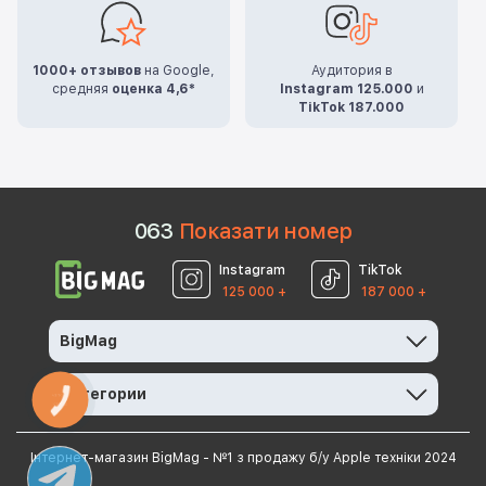
1000+ отзывов
на Google,
Аудитория в
средняя
оценка 4,6*
Instagram 125.000
и
TikTok 187.000
0
6
3
Показати номер
Instagram
TikTok
125 000 +
187 000 +
BigMag
Категории
КНОПКА
ЗВ'ЯЗКУ
Інтернет-магазин BigMag - №1 з продажу б/у Apple техніки 2024