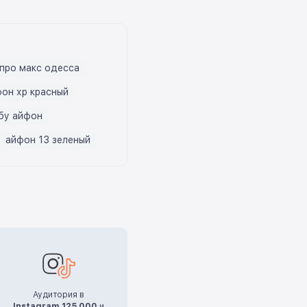
 про макс одесса
он хр красный
 бу айфон
айфон 13 зеленый
Аудитория в
Instagram 125.000
и