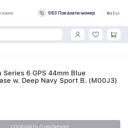
0
6
3
Показати номер
газине
RU
UA
um Case w. Deep Navy Sport B. (M00J3) б/у
h Series 6 GPS 44mm Blue
se w. Deep Navy Sport B. (M00J3)
СООБЩИТЬ О НАЛИЧИИ