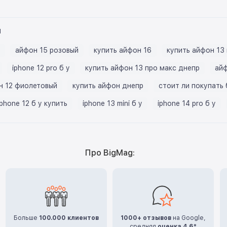
ы
айфон 15 розовый
купить айфон 16
купить айфон 13
iphone 12 pro б у
купить айфон 13 про макс днепр
айф
н 12 фиолетовый
купить айфон днепр
стоит ли покупать
iphone 12 б у купить
iphone 13 mini б у
iphone 14 pro б у
Про BigMag:
Больше
100.000 клиентов
1000+ отзывов
на Google,
средняя
оценка 4,6*