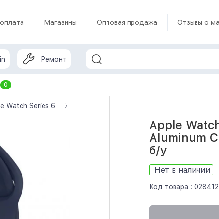
 оплата
Магазины
Оптовая продажа
Отзывы о ма
in
Ремонт
т
0
le Watch Series 6
Apple Watch Series 6 GPS 44mm Blue Alumin
Apple Watc
Aluminum Ca
б/у
Нет в наличии
Код товара :
028412