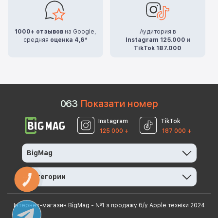
1000+ отзывов
на Google,
Аудитория в
средняя
оценка 4,6*
Instagram 125.000
и
TikTok 187.000
0
6
3
Показати номер
Instagram
TikTok
125 000 +
187 000 +
BigMag
Категории
КНОПКА
ЗВ'ЯЗКУ
Інтернет-магазин BigMag - №1 з продажу б/у Apple техніки 2024