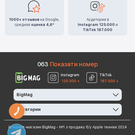
1000+ отзывов
на Google,
Аудитория в
средняя
оценка 4,6*
Instagram 125.000
и
TikTok 187.000
0
6
3
Показати номер
Instagram
TikTok
125 000 +
187 000 +
BigMag
Категории
КНОПКА
ЗВ'ЯЗКУ
Інтернет-магазин BigMag - №1 з продажу б/у Apple техніки 2024