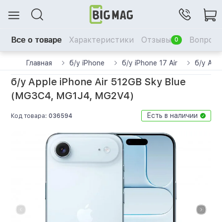
Все о товаре
Характеристики
Отзывы
Вопрос-
0
Главная
б/у iPhone
б/у iPhone 17 Air
б/у App
б/у Apple iPhone Air 512GB Sky Blue
(MG3C4, MG1J4, MG2V4)
Есть в наличии
Код товара:
036594