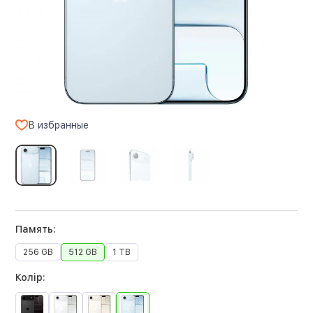
В избранные
Память:
256 GB
512 GB
1 TB
Колір: