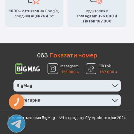
1000+ отзывов
на Google,
Аудитория в
средняя
оценка 4,6*
Instagram 125.000
и
TikTok 187.000
0
6
3
Показати номер
Instagram
TikTok
125 000 +
187 000 +
BigMag
Категории
КНОПКА
ЗВ'ЯЗКУ
Інтернет-магазин BigMag - №1 з продажу б/у Apple техніки 2024