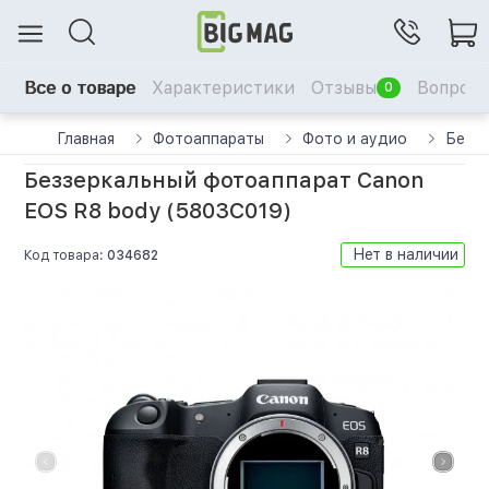
Все о товаре
Характеристики
Отзывы
Вопрос-
0
Главная
Фотоаппараты
Фото и аудио
Беззе
Беззеркальный фотоаппарат Canon
EOS R8 body (5803C019)
Нет в наличии
Код товара:
034682