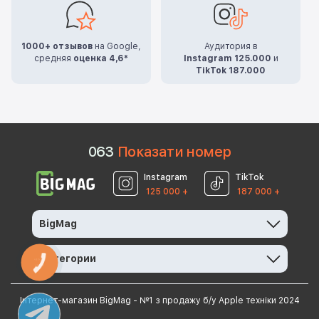
1000+ отзывов
на Google,
Аудитория в
средняя
оценка 4,6*
Instagram 125.000
и
TikTok 187.000
0
6
3
Показати номер
Instagram
TikTok
125 000 +
187 000 +
BigMag
Категории
КНОПКА
ЗВ'ЯЗКУ
Інтернет-магазин BigMag - №1 з продажу б/у Apple техніки 2024