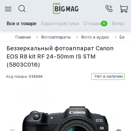
Все о товаре
Характеристики
Отзывы
Вопрос-
0
Главная
Фотоаппараты
Фото и аудио
Беззе
Беззеркальный фотоаппарат Canon
EOS R8 kit RF 24-50mm IS STM
(5803C016)
Нет в наличии
Код товара:
034996