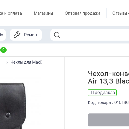
а и оплата
Магазины
Оптовая продажа
Отзывы 
in
Ремонт
т
0
ы
Чехлы для MacBook
Чехол-конверт Gmakin для MacBook
Чехол-конв
Air 13,3 Bl
Предзаказ
Код товара :
010146