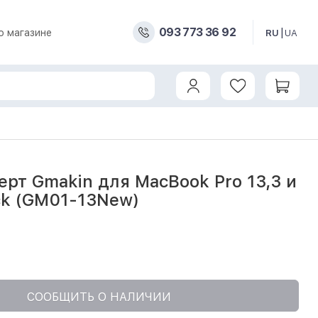
093 773 36 92
о магазине
RU
UA
 Pro 13,3 и Air 13,3 Black (GM01-13New)
ерт Gmakin для MacBook Pro 13,3 и
ack (GM01-13New)
СООБЩИТЬ О НАЛИЧИИ