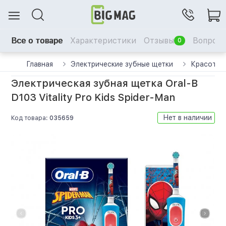
Все о товаре
Характеристики
Отзывы
Вопрос-
0
Главная
Электрические зубные щетки
Красота 
Электрическая зубная щетка Oral-B
D103 Vitality Pro Kids Spider-Man
Нет в наличии
Код товара:
035659