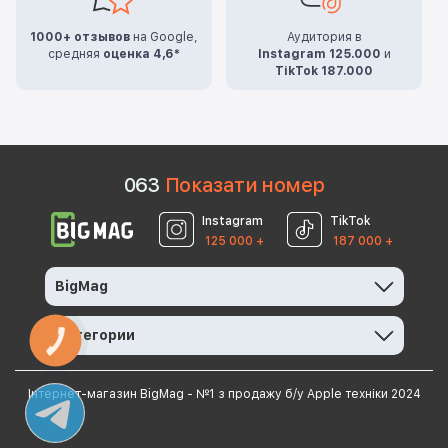
1000+ отзывов
на Google,
Аудитория в
средняя
оценка 4,6*
Instagram 125.000
и
TikTok 187.000
0
6
3
Показати номер
Instagram
TikTok
125 000 +
187 000 +
BigMag
Категории
КНОПКА
ЗВ'ЯЗКУ
Інтернет-магазин BigMag - №1 з продажу б/у Apple техніки 2024