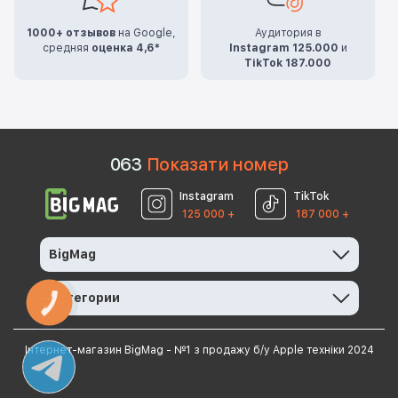
1000+ отзывов
на Google,
Аудитория в
средняя
оценка 4,6*
Instagram 125.000
и
TikTok 187.000
0
6
3
Показати номер
Instagram
TikTok
125 000 +
187 000 +
BigMag
Категории
КНОПКА
ЗВ'ЯЗКУ
Інтернет-магазин BigMag - №1 з продажу б/у Apple техніки 2024