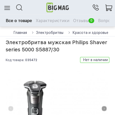
Все о товаре
Характеристики
Отзывы
Вопрос-
0
Главная
Электробритвы
Красота и здоровье
Электробритва мужская Philips Shaver
series 5000 S5887/30
Нет в наличии
Код товара:
035472