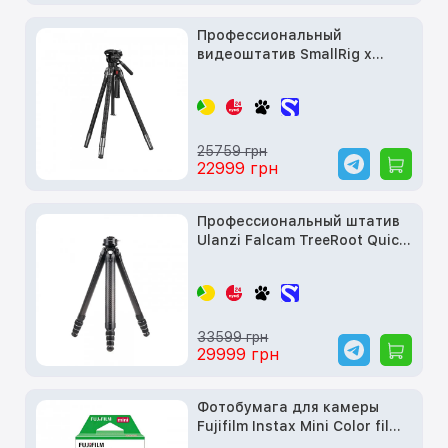
Профессиональный
видеоштатив SmallRig x
Potato Jet TRIBEX SE
Hydraulic Tripod
25759 грн
22999 грн
Профессиональный штатив
Ulanzi Falcam TreeRoot Quick
Lock Travel Tripod R141K-
320P
33599 грн
29999 грн
Фотобумага для камеры
Fujifilm Instax Mini Color film
2x10 (16567828)