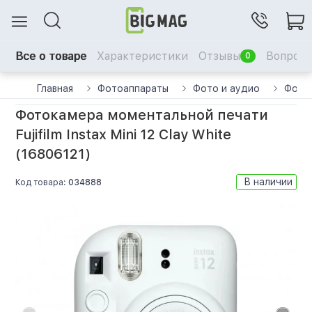
Все о товаре
Характеристики
Отзывы
Вопрос-
0
Главная
Фотоаппараты
Фото и аудио
Фоток
Фотокамера моментальной печати
Fujifilm Instax Mini 12 Clay White
(16806121)
В наличии
Код товара:
034888