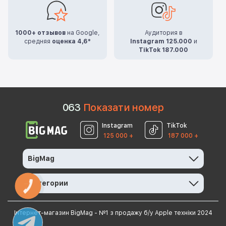
1000+ отзывов
на Google,
Аудитория в
средняя
оценка 4,6*
Instagram 125.000
и
TikTok 187.000
0
6
3
Показати номер
Instagram
TikTok
125 000 +
187 000 +
BigMag
Категории
КНОПКА
ЗВ'ЯЗКУ
Інтернет-магазин BigMag - №1 з продажу б/у Apple техніки 2024